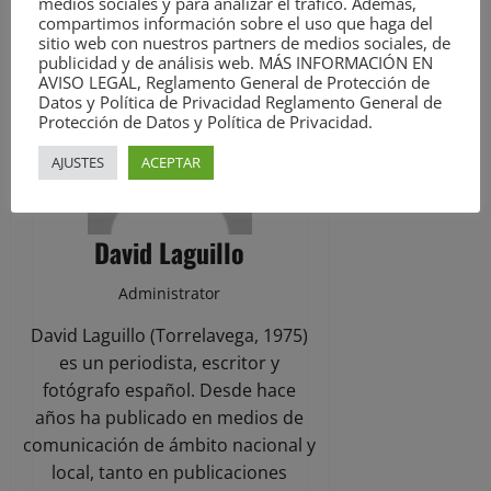
medios sociales y para analizar el tráfico. Además,
compartimos información sobre el uso que haga del
ACERCA DEL AUTOR
sitio web con nuestros partners de medios sociales, de
publicidad y de análisis web. MÁS INFORMACIÓN EN
AVISO LEGAL, Reglamento General de Protección de
Datos y Política de Privacidad Reglamento General de
Protección de Datos y Política de Privacidad.
AJUSTES
ACEPTAR
David Laguillo
Administrator
David Laguillo (Torrelavega, 1975)
es un periodista, escritor y
fotógrafo español. Desde hace
años ha publicado en medios de
comunicación de ámbito nacional y
local, tanto en publicaciones