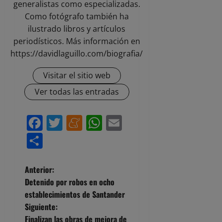
generalistas como especializadas.
Como fotógrafo también ha
ilustrado libros y artículos
periodísticos. Más información en
https://davidlaguillo.com/biografia/
Visitar el sitio web
Ver todas las entradas
Facebook
Twitter
Meneame
WhatsApp
Email
Compartir
N
Anterior:
Detenido por robos en ocho
a
establecimientos de Santander
Siguiente:
v
Finalizan las obras de mejora de