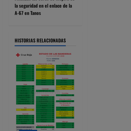
e
la seguridad en el enlace de la
A-67 en Tanos
g
a
HISTORIAS RELACIONADAS
c
i
ó
n
d
e
e
n