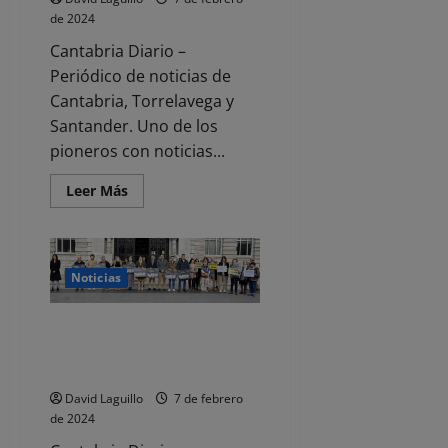
de 2024
Cantabria Diario –
Periódico de noticias de
Cantabria, Torrelavega y
Santander. Uno de los
pioneros con noticias...
Leer
Leer Más
más
acerca
de
SUMAR
‘desokupa’
a
Noticias
PODEMOS
del
Congreso
Santander recuerda a las
últimas mujeres asesinadas por
violencia de género
David Laguillo
7 de febrero
de 2024