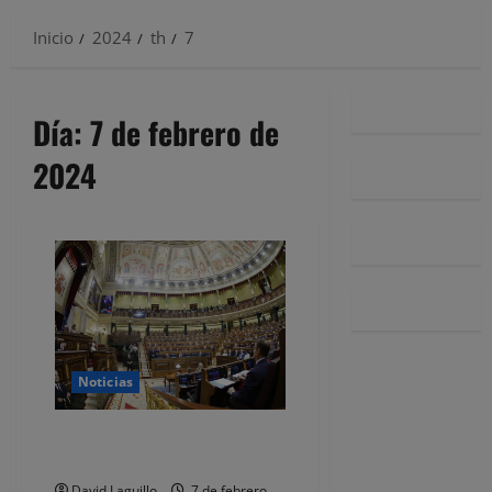
Inicio
2024
th
7
Día:
7 de febrero de
2024
Noticias
SUMAR ‘desokupa’ a PODEMOS
del Congreso
David Laguillo
7 de febrero