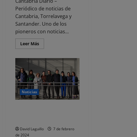
Cantabria Diario –
Periódico de noticias de
Cantabria, Torrelavega y
Santander. Uno de los
pioneros con noticias...
Leer
Leer Más
más
acerca
de
Santander
recuerda
a
las
últimas
mujeres
asesinadas
por
Noticias
violencia
de
género
La Fundación Botín abre una
nueva edición de sus Becas de
Arte
David Laguillo
7 de febrero
de 2024