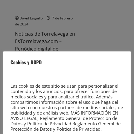
celebrará del 10 al 18 de
saharauis
febrero
David Laguillo
7 de febrero
de 2024
Noticias de Torrelavega en
EsTorrelavega.com –
Periódico digital de
Torrelavega y comarca,
Cookies y RGPD
líder desde 2007 Como
novedad...
Leer
Leer Más
Las cookies de este sitio se usan para personalizar el
más
acerca
contenido y los anuncios, para ofrecer funciones de
de
medios sociales y para analizar el tráfico. Además,
El
compartimos información sobre el uso que haga del
Carnaval
sitio web con nuestros partners de medios sociales, de
de
Torrelavega
publicidad y de análisis web. MÁS INFORMACIÓN EN
se
AVISO LEGAL, Reglamento General de Protección de
celebrará
Datos y Política de Privacidad Reglamento General de
del
10
Protección de Datos y Política de Privacidad.
al