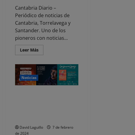
Cantabria Diario –
Periódico de noticias de
Cantabria, Torrelavega y
Santander. Uno de los
pioneros con noticias...
Leer
Leer Más
más
acerca
de
La
Fundación
Botín
Noticias
abre
una
nueva
edición
Mundubat y Cantabria por el
de
Sáhara lanzan un nuevo
sus
Becas
proyecto centrado en los
de
derechos de las mujeres
Arte
saharauis
David Laguillo
7 de febrero
de 2024