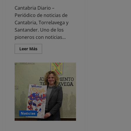
Cantabria Diario –
Periódico de noticias de
Cantabria, Torrelavega y
Santander. Uno de los
pioneros con noticias...
Leer
Leer Más
más
acerca
de
Mundubat
y
Cantabria
por
el
Sáhara
lanzan
un
nuevo
proyecto
centrado
en
Noticias
los
derechos
de
las
El Carnaval de Torrelavega se
mujeres