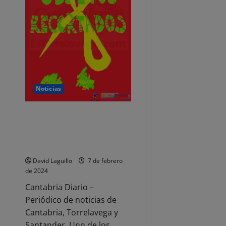
testamentos
vitales
Noticias
Espacio Joven acoge en febrero
la exposición ‘Objetos
recortados’ de la artista Sofía
Salvador
David Laguillo
7 de febrero
de 2024
Cantabria Diario –
Periódico de noticias de
Cantabria, Torrelavega y
Santander. Uno de los