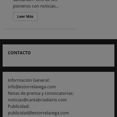
pioneros con noticias...
Leer
Leer Más
más
acerca
de
Espacio
Joven
acoge
en
febrero
la
CONTACTO
exposición
‘Objetos
recortados’
de
la
artista
Sofía
Salvador
Información General:
info@estorrelavega.com
Notas de prensa y convocatorias:
noticias@cantabriadiario.com
Publicidad:
publicidad@estorrelavega.com