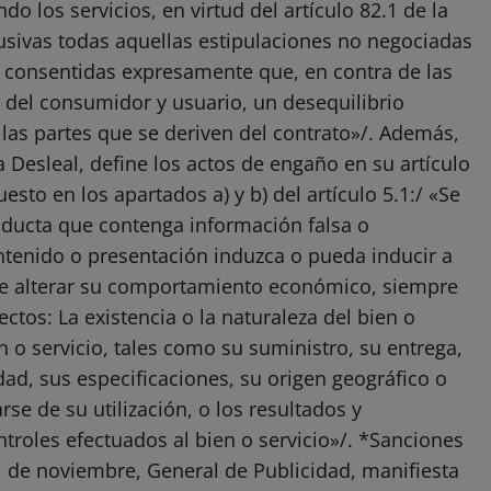
o los servicios, en virtud del artículo 82.1 de la
usivas todas aquellas estipulaciones no negociadas
o consentidas expresamente que, en contra de las
o del consumidor y usuario, un desequilibrio
las partes que se deriven del contrato»/. Además,
 Desleal, define los actos de engaño en su artículo
sto en los apartados a) y b) del artículo 5.1:/ «Se
nducta que contenga información falsa o
ntenido o presentación induzca o pueda inducir a
e de alterar su comportamiento económico, siempre
ctos: La existencia o la naturaleza del bien o
ien o servicio, tales como su suministro, su entrega,
idad, sus especificaciones, su origen geográfico o
se de su utilización, o los resultados y
ntroles efectuados al bien o servicio»/. *Sanciones
1 de noviembre, General de Publicidad, manifiesta