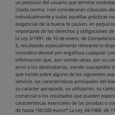
un perjuicio del usuario que termine contratand
citada norma: /»se considerarán cláusulas ab
individualmente y todas aquéllas prácticas n
exigencias de la buena fe causen, en perjuici
importante de los derechos y obligaciones de 
la Ley 3/1991, de 10 de enero, de Competencia
5, resultando especialmente relevante lo dispue
considera desleal por engañosa cualquier co
información que, aun siendo veraz, por su co
error a los destinatarios, siendo susceptibl
que incida sobre alguno de los siguientes aspe
servicio, las características principales del b
su carácter apropiado, su utilización, su cant
comercial o los resultados que pueden esperar
características esenciales de las pruebas o co
de hasta 100.000 euros* La Ley 34/1988, de 1