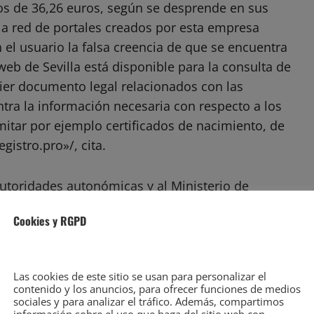
os de 36,26 euros, según se desprende en sus
a red de portales creados por esta empresa
 el usuario la falsa creencia de que se encuentra
web de Sevilla está disponible para la consulta de
ier documento legal relacionados con las
tra la información necesaria con respecto a los
itar por ejemplo certificados de nacimiento, de
istro.pro»/, cita.
 autoridades autonómicas y al Ministerio de
os y abran expediente sancionador ante la
Cookies y RGPD
derechos de los consumidores. Al respecto, la
eb donde se muestra una nota indicando que los
porcionados por un organismo oficial./ «Somos un
Las cookies de este sitio se usan para personalizar el
icados oficiales. Trabajamos con total
contenido y los anuncios, para ofrecer funciones de medios
sociales y para analizar el tráfico. Además, compartimos
lquier administración pública. Usted podrá realizar