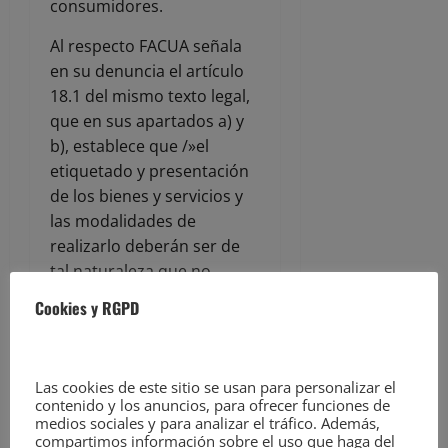
consumidores.
Al respecto FACUA señala
en su denuncia el artículo
18.1 del mismo texto legal,
que en sus apartados a) y
b), establece que /»el
etiquetado y presentación
de los bienes y servicios y
las modalidades de
realizarlo deberán ser de
tal naturaleza que no
induzca a error al
Cookies y RGPD
consumidor y usuario,
especialmente: a) Sobre las
características del bien o
Las cookies de este sitio se usan para personalizar el
servicio y, en particular,
contenido y los anuncios, para ofrecer funciones de
sobre su naturaleza,
medios sociales y para analizar el tráfico. Además,
compartimos información sobre el uso que haga del
identidad, cualidades,