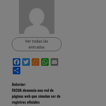
Ver todas las
entradas
Facebook
Twitter
Meneame
WhatsApp
Email
Compartir
N
Anterior:
FACUA denuncia una red de
a
páginas web que simulan ser de
registros oficiales
v