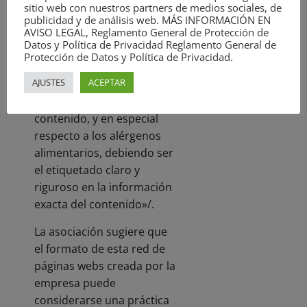
sitio web con nuestros partners de medios sociales, de
composición, cantidad,
publicidad y de análisis web. MÁS INFORMACIÓN EN
duración, origen o
AVISO LEGAL, Reglamento General de Protección de
Datos y Política de Privacidad Reglamento General de
procedencia y modo de
Protección de Datos y Política de Privacidad.
fabricación o de obtención.
AJUSTES
ACEPTAR
b) Prohibiendo
ambigüedades sobre su
contenido, y en especial
respecto a los alérgenos
alimentarios, debiendo ser
el etiquetado claro y
riguroso en la información
exacta del contenido»/.
La asociación sugiere que
el formato de esta red de
páginas webs creada por la
empresa puede
considerarse una práctica