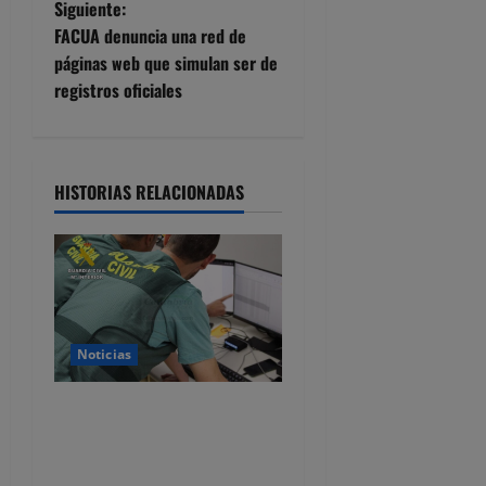
Siguiente:
e
FACUA denuncia una red de
páginas web que simulan ser de
g
registros oficiales
a
c
HISTORIAS RELACIONADAS
i
ó
n
d
Noticias
e
Detenido por estafar con un
alquiler en Castro Urdiales,
e
se quedaba con las fianzas y