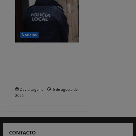
Noticias
CSIF alerta de que la falta
de policías locales «puede
comprometer la seguridad»
de las Fiestas de
Torrelavega
David Laguillo
6 de agosto de
2026
CONTACTO