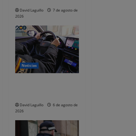
n
dejaba de responder
David Laguillo
7 de agosto de
t
2026
r
a
d
a
Noticias
s
Dos detenidos y nueve
investigados por estafar un
total de 92.395 euros
David Laguillo
6 de agosto de
2026