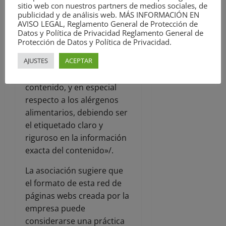
sitio web con nuestros partners de medios sociales, de
composición, cantidad,
publicidad y de análisis web. MÁS INFORMACIÓN EN
duración, origen o
AVISO LEGAL, Reglamento General de Protección de
Datos y Política de Privacidad Reglamento General de
procedencia y modo de
Protección de Datos y Política de Privacidad.
fabricación o de obtención.
AJUSTES
ACEPTAR
b) Prohibiendo
ambigüedades sobre su
contenido, y en especial
respecto a los alérgenos
alimentarios, debiendo ser
el etiquetado claro y
riguroso en la información
exacta del contenido»/.
La asociación sugiere que
el formato de esta red de
páginas webs creada por la
empresa puede
considerarse una práctica