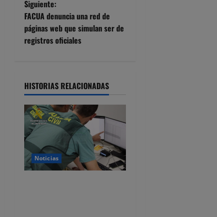
Siguiente:
e
FACUA denuncia una red de
páginas web que simulan ser de
g
registros oficiales
a
c
HISTORIAS RELACIONADAS
i
ó
n
d
Noticias
e
Detenido por estafar con un
alquiler en Castro Urdiales,
e
se quedaba con las fianzas y