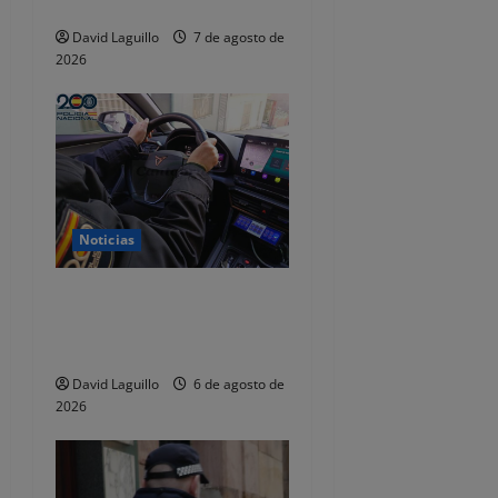
n
dejaba de responder
David Laguillo
7 de agosto de
t
2026
r
a
d
a
Noticias
s
Dos detenidos y nueve
investigados por estafar un
total de 92.395 euros
David Laguillo
6 de agosto de
2026