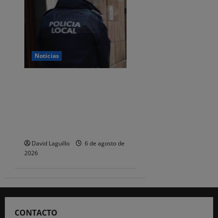
Noticias
CSIF alerta de que la falta
de policías locales «puede
comprometer la seguridad»
de las Fiestas de
Torrelavega
David Laguillo
6 de agosto de
2026
CONTACTO