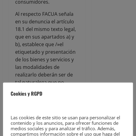
consumidores.
Al respecto FACUA señala
en su denuncia el artículo
18.1 del mismo texto legal,
que en sus apartados a) y
b), establece que /»el
etiquetado y presentación
de los bienes y servicios y
las modalidades de
realizarlo deberán ser de
tal naturaleza que no
induzca a error al
Cookies y RGPD
consumidor y usuario,
especialmente: a) Sobre las
características del bien o
Las cookies de este sitio se usan para personalizar el
servicio y, en particular,
contenido y los anuncios, para ofrecer funciones de
sobre su naturaleza,
medios sociales y para analizar el tráfico. Además,
compartimos información sobre el uso que haga del
identidad, cualidades,