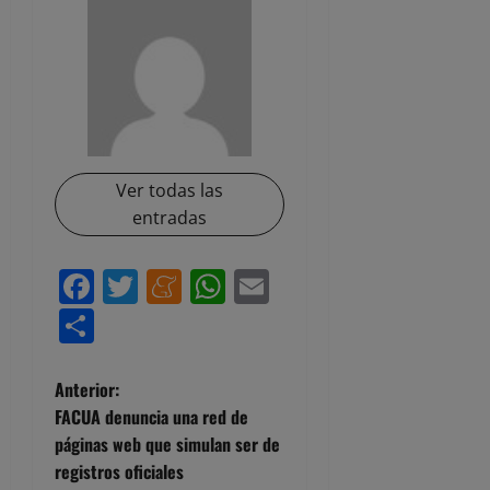
Ver todas las
entradas
Facebook
Twitter
Meneame
WhatsApp
Email
Compartir
N
Anterior:
FACUA denuncia una red de
a
páginas web que simulan ser de
registros oficiales
v