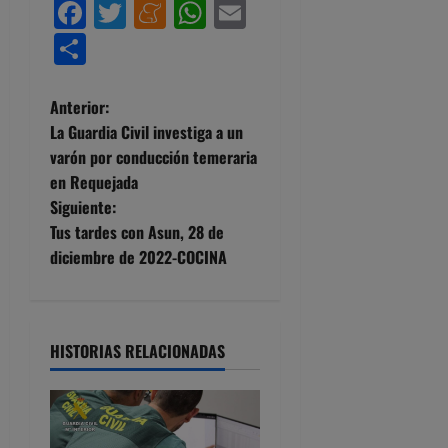
Facebook
Twitter
Meneame
WhatsApp
Email
Compartir
N
Anterior:
La Guardia Civil investiga a un
a
varón por conducción temeraria
en Requejada
v
Siguiente:
e
Tus tardes con Asun, 28 de
diciembre de 2022-COCINA
g
a
HISTORIAS RELACIONADAS
c
i