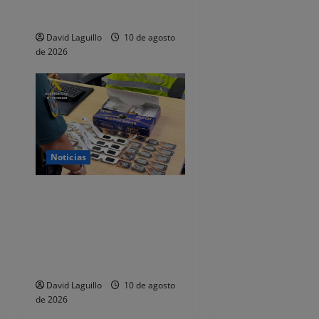
póstumo a Javier López
a
Marcano
d
David Laguillo
10 de agosto
de 2026
a
s
Noticias
La Guardia Civil interviene
en Cantabria gafas no
homologadas para ver el
eclipse que se vendían en
bazares
David Laguillo
10 de agosto
de 2026