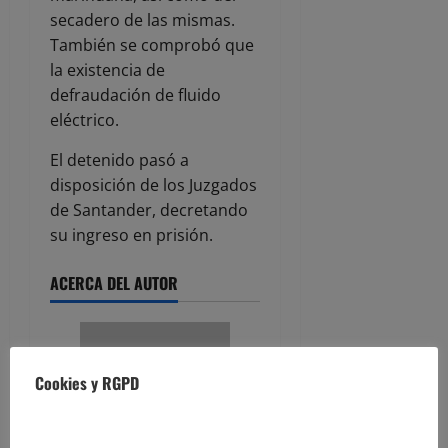
secadero de las mismas.
También se comprobó que
la existencia de
defraudación de fluido
eléctrico.
El detenido pasó a
disposición de los Juzgados
de Santander, decretando
su ingreso en prisión.
ACERCA DEL AUTOR
Cookies y RGPD