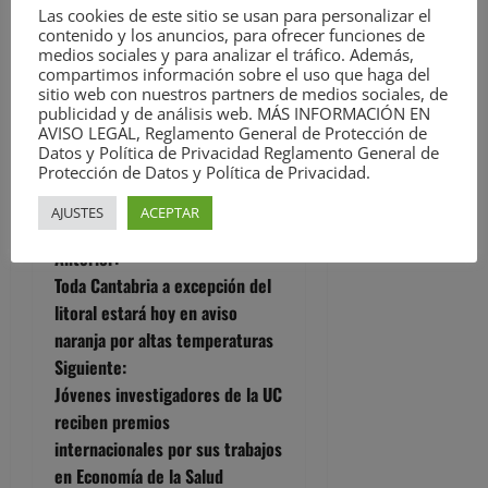
Las cookies de este sitio se usan para personalizar el
contenido y los anuncios, para ofrecer funciones de
medios sociales y para analizar el tráfico. Además,
Ver todas las
compartimos información sobre el uso que haga del
entradas
sitio web con nuestros partners de medios sociales, de
publicidad y de análisis web. MÁS INFORMACIÓN EN
AVISO LEGAL, Reglamento General de Protección de
Facebook
Twitter
Meneame
WhatsApp
Email
Datos y Política de Privacidad Reglamento General de
Protección de Datos y Política de Privacidad.
Compartir
AJUSTES
ACEPTAR
N
Anterior:
Toda Cantabria a excepción del
a
litoral estará hoy en aviso
naranja por altas temperaturas
v
Siguiente:
e
Jóvenes investigadores de la UC
reciben premios
g
internacionales por sus trabajos
en Economía de la Salud