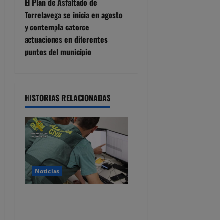
El Plan de Asfaltado de
g
Torrelavega se inicia en agosto
y contempla catorce
a
actuaciones en diferentes
c
puntos del municipio
i
ó
HISTORIAS RELACIONADAS
n
d
e
Noticias
e
n
Detenido por estafar con un
alquiler en Castro Urdiales,