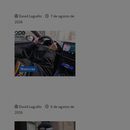
t
se quedaba con las fianzas y
dejaba de responder
r
David Laguillo
7 de agosto de
a
2026
d
a
s
Noticias
Dos detenidos y nueve
investigados por estafar un
total de 92.395 euros
David Laguillo
6 de agosto de
2026