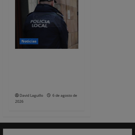
Noticias
CSIF alerta de que la falta
de policías locales «puede
comprometer la seguridad»
de las Fiestas de
Torrelavega
David Laguillo
6 de agosto de
2026