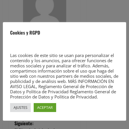
Cookies y RGPD
Ver todas las
entradas
Las cookies de este sitio se usan para personalizar el
Facebook
Twitter
Meneame
WhatsApp
Email
contenido y los anuncios, para ofrecer funciones de
medios sociales y para analizar el tráfico. Además,
Compartir
compartimos información sobre el uso que haga del
sitio web con nuestros partners de medios sociales, de
publicidad y de análisis web. MÁS INFORMACIÓN EN
N
AVISO LEGAL, Reglamento General de Protección de
Anterior:
Datos y Política de Privacidad Reglamento General de
Polanco celebrará sus fiestas
Protección de Datos y Política de Privacidad.
a
de San Pedro Advíncula en una
AJUSTES
ACEPTAR
nueva ubicación y centradas en
v
los jóvenes
e
Siguiente: