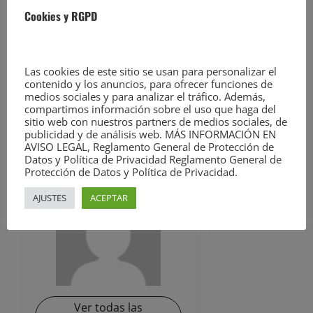
estos comicios podrán
Cookies y RGPD
consultarse a través de la
página web
*
https://resultados.generales23j.es/*
Las cookies de este sitio se usan para personalizar el
contenido y los anuncios, para ofrecer funciones de
<https://resultados.generales23j.es/%20>
,
medios sociales y para analizar el tráfico. Además,
que está operativa desde
compartimos información sobre el uso que haga del
las 9.00 horas de hoy.
sitio web con nuestros partners de medios sociales, de
publicidad y de análisis web. MÁS INFORMACIÓN EN
AVISO LEGAL, Reglamento General de Protección de
ACERCA DEL AUTOR
Datos y Política de Privacidad Reglamento General de
Protección de Datos y Política de Privacidad.
AJUSTES
ACEPTAR
Ver todas las