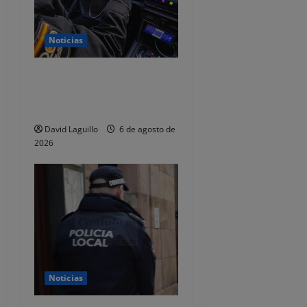
a
Noticias
s
Dos detenidos y nueve
investigados por estafar un
total de 92.395 euros
David Laguillo
6 de agosto de
2026
Noticias