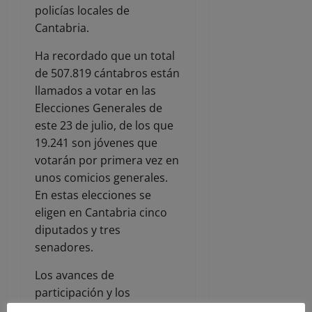
policías locales de
Cantabria.
Ha recordado que un total
de 507.819 cántabros están
llamados a votar en las
Elecciones Generales de
este 23 de julio, de los que
19.241 son jóvenes que
votarán por primera vez en
unos comicios generales.
En estas elecciones se
eligen en Cantabria cinco
diputados y tres
senadores.
Los avances de
participación y los
resultados provisionales de