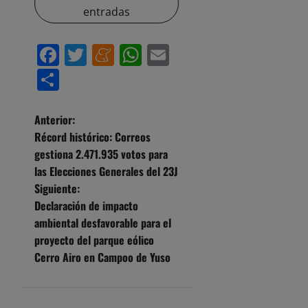
entradas
Facebook
Twitter
Meneame
WhatsApp
Email
Compartir
N
Anterior:
Récord histórico: Correos
a
gestiona 2.471.935 votos para
las Elecciones Generales del 23J
v
Siguiente:
e
Declaración de impacto
ambiental desfavorable para el
g
proyecto del parque eólico
Cerro Airo en Campoo de Yuso
a
c