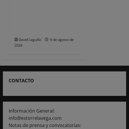
CSIF alerta de que la falta
de policías locales «puede
comprometer la seguridad»
de las Fiestas de
Torrelavega
David Laguillo
6 de agosto de
2026
CONTACTO
Información General:
info@estorrelavega.com
Notas de prensa y convocatorias: