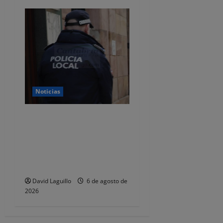
Noticias
CSIF alerta de que la falta
de policías locales «puede
comprometer la seguridad»
de las Fiestas de
Torrelavega
David Laguillo
6 de agosto de
2026