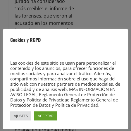
jurado ha considerado
“más creíble” el informe de
las forenses, que vieron al
acusado en los momentos
inmediatos tras su acción
criminal, que el informe
Cookies y RGPD
presentado por la defensa,
elaborado por un
psiquiatra del Hospital de
Las cookies de este sitio se usan para personalizar el
Valdecilla que examinó al
contenido y los anuncios, para ofrecer funciones de
medios sociales y para analizar el tráfico. Además,
ahora condenado unos
compartimos información sobre el uso que haga del
días antes del juicio.
sitio web con nuestros partners de medios sociales, de
publicidad y de análisis web. MÁS INFORMACIÓN EN
“Tanto el dictamen como la
AVISO LEGAL, Reglamento General de Protección de
Datos y Política de Privacidad Reglamento General de
exposición en juicio de las
Protección de Datos y Política de Privacidad.
forenses ha sido tajante y
coherente, en el sentido de
AJUSTES
ACEPTAR
no apreciar incidencia de la
posible enfermedad mental