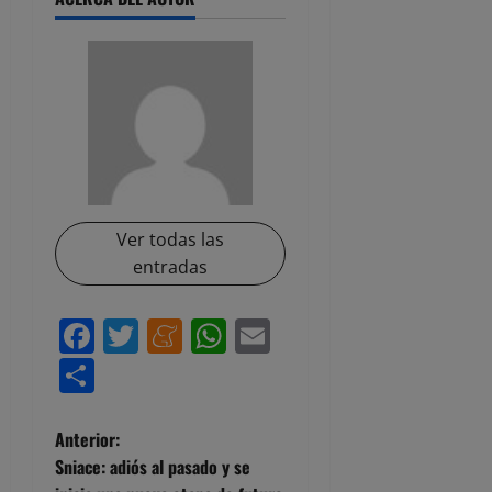
Ver todas las
entradas
Facebook
Twitter
Meneame
WhatsApp
Email
Compartir
N
Anterior:
Sniace: adiós al pasado y se