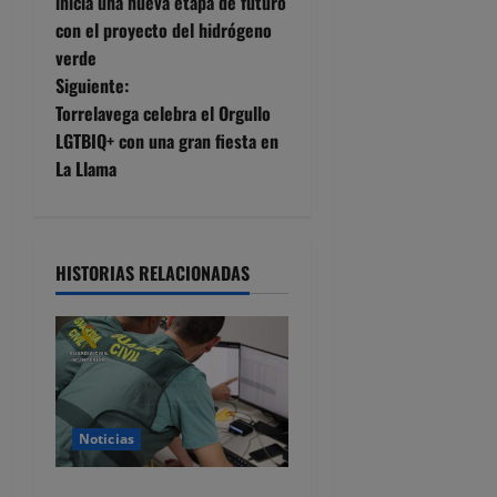
a
inicia una nueva etapa de futuro
con el proyecto del hidrógeno
v
verde
e
Siguiente:
Torrelavega celebra el Orgullo
g
LGTBIQ+ con una gran fiesta en
La Llama
a
c
i
HISTORIAS RELACIONADAS
ó
n
d
Noticias
e
Detenido por estafar con un