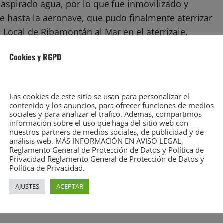
aspirado agua, por lo que fue inmovilizado y
te hasta la aeronave, que pudo finalmente aterrizar
a Local de Ribamontán al Mar en el aterrizaje.
Cookies y RGPD
steros, fue trasladado en ambulancia hasta el
Las cookies de este sitio se usan para personalizar el
contenido y los anuncios, para ofrecer funciones de medios
sociales y para analizar el tráfico. Además, compartimos
información sobre el uso que haga del sitio web con
nuestros partners de medios sociales, de publicidad y de
análisis web. MÁS INFORMACIÓN EN AVISO LEGAL,
Reglamento General de Protección de Datos y Política de
Privacidad Reglamento General de Protección de Datos y
Política de Privacidad.
AJUSTES
ACEPTAR