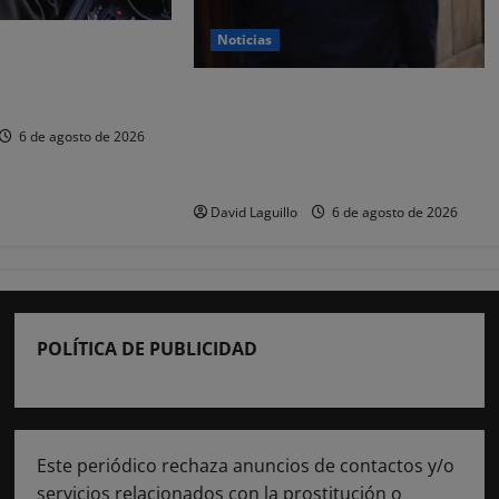
Noticias
 y nueve
or estafar un total
CSIF alerta de que la falta de
os
policías locales «puede
6 de agosto de 2026
comprometer la seguridad» de las
Fiestas de Torrelavega
David Laguillo
6 de agosto de 2026
POLÍTICA DE PUBLICIDAD
Este periódico rechaza anuncios de contactos y/o
servicios relacionados con la prostitución o