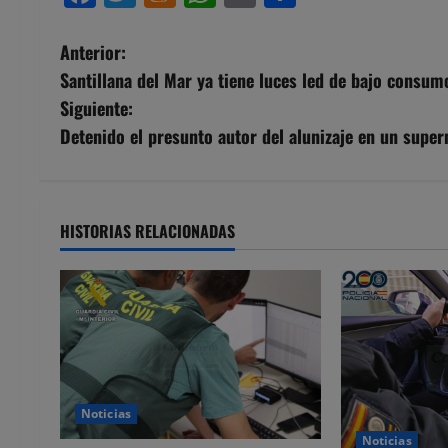
N
Anterior:
Santillana del Mar ya tiene luces led de bajo consum
a
Siguiente:
v
Detenido el presunto autor del alunizaje en un supe
e
g
HISTORIAS RELACIONADAS
a
c
i
ó
Noticias
n
Noticias