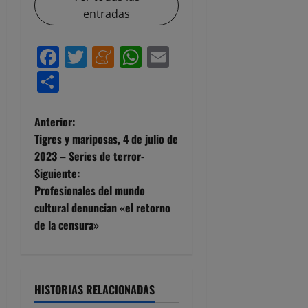
entradas
Facebook
Twitter
Meneame
WhatsApp
Email
Compartir
N
Anterior:
Tigres y mariposas, 4 de julio de
a
2023 – Series de terror-
Siguiente:
v
Profesionales del mundo
e
cultural denuncian «el retorno
de la censura»
g
a
HISTORIAS RELACIONADAS
c