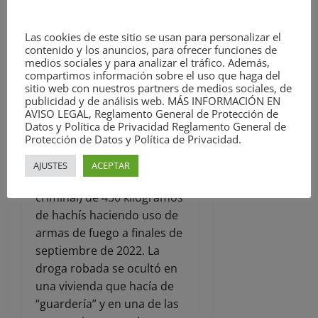
la Guardia Civil.
Las cookies de este sitio se usan para personalizar el
Paralelamente continuaba
contenido y los anuncios, para ofrecer funciones de
la investigación a la
medios sociales y para analizar el tráfico. Además,
infraestructura integrada
compartimos información sobre el uso que haga del
sitio web con nuestros partners de medios sociales, de
por miembros de la red
publicidad y de análisis web. MÁS INFORMACIÓN EN
criminal que actuaban
AVISO LEGAL, Reglamento General de Protección de
como “correos” en Málaga.
Datos y Política de Privacidad Reglamento General de
Protección de Datos y Política de Privacidad.
Estos individuos realizaron
un “vuelco” (robo de droga
AJUSTES
ACEPTAR
a otra organización
criminal) de 450 kilogramos
de hachís haciendo uso de
armas de fuego a finales de
septiembre de 2022. La
droga robada se ocultó en
una vivienda que hacía de
“guardería” y en una de las