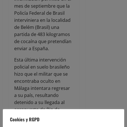
mes de septiembre que la
Policía Federal de Brasil
interviniera en la localidad
de Belém (Brasil) una
partida de 483 kilogramos
de cocaína que pretendían
enviar a España.
Esta última intervención
policial en suelo brasileño
hizo que el militar que se
encontraba oculto en
Málaga intentara regresar
a su país, resultando
detenido a su llegada al
aeropuerto de Rio de
Janeiro (Brasil) gracias a la
Cookies y RGPD
información aportada por