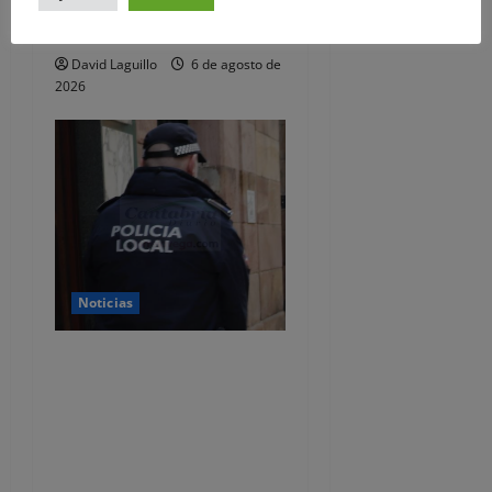
investigados por estafar un
total de 92.395 euros
David Laguillo
6 de agosto de
2026
Noticias
CSIF alerta de que la falta
de policías locales «puede
comprometer la seguridad»
de las Fiestas de
Torrelavega