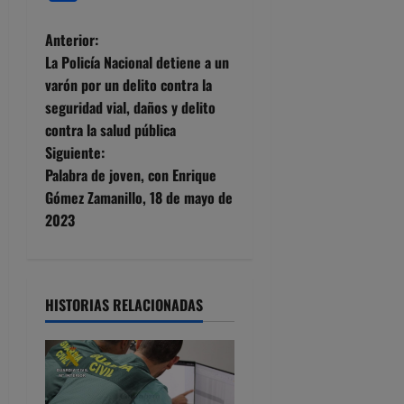
N
Anterior:
La Policía Nacional detiene a un
a
varón por un delito contra la
seguridad vial, daños y delito
v
contra la salud pública
e
Siguiente:
Palabra de joven, con Enrique
g
Gómez Zamanillo, 18 de mayo de
2023
a
c
i
HISTORIAS RELACIONADAS
ó
n