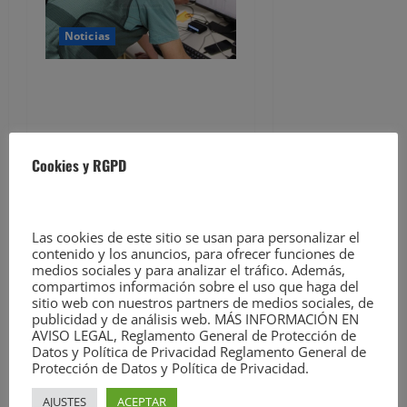
d
Noticias
e
Detenido por estafar con un
e
alquiler en Castro Urdiales,
n
se quedaba con las fianzas y
dejaba de responder
t
Cookies y RGPD
David Laguillo
7 de agosto de
2026
r
Las cookies de este sitio se usan para personalizar el
a
contenido y los anuncios, para ofrecer funciones de
medios sociales y para analizar el tráfico. Además,
d
compartimos información sobre el uso que haga del
sitio web con nuestros partners de medios sociales, de
a
publicidad y de análisis web. MÁS INFORMACIÓN EN
AVISO LEGAL, Reglamento General de Protección de
Noticias
Datos y Política de Privacidad Reglamento General de
s
Protección de Datos y Política de Privacidad.
Dos detenidos y nueve
AJUSTES
ACEPTAR