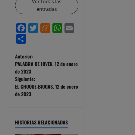
Ver todas las
entradas
Facebook
Twitter
Meneame
WhatsApp
Email
Compartir
N
Anterior:
PALABRA DE JOVEN, 12 de enero
a
de 2023
Siguiente:
v
EL CHOQUE-BIOGAS, 12 de enero
e
de 2023
g
a
HISTORIAS RELACIONADAS
c