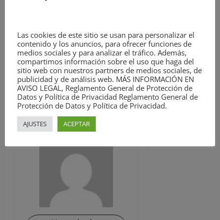
concede en homenaje a la
figura de Florence
Nightingale, referente de la
Las cookies de este sitio se usan para personalizar el
enfermería mundial, cuyo
contenido y los anuncios, para ofrecer funciones de
medios sociales y para analizar el tráfico. Además,
nacimiento el 12 de mayo
compartimos información sobre el uso que haga del
marca la celebración del
sitio web con nuestros partners de medios sociales, de
Día Internacional de la
publicidad y de análisis web. MÁS INFORMACIÓN EN
AVISO LEGAL, Reglamento General de Protección de
Enfermería.
Datos y Política de Privacidad Reglamento General de
Protección de Datos y Política de Privacidad.
ACERCA DEL AUTOR
AJUSTES
ACEPTAR