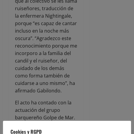
que al colectivo se les llama
ruiseñores, traducción de
la enfermera Nightingale,
porque “es capaz de cantar
incluso en la noche más
oscura”. “Agradezco este
reconocimiento porque me
incorporo a la familia del
candil y el ruiseñor, del
cuidado de los demás
como forma también de
cuidarse a uno mismo”, ha
afirmado Gabilondo.
El acto ha contado con la
actuación del grupo
barquereño Golpe de Mar.
El Premio Candil se
Cookies y RGPD