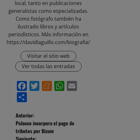
local, tanto en publicaciones
generalistas como especializadas.
Como fotógrafo también ha
ilustrado libros y artículos
periodísticos. Más información en
https://davidlaguillo.com/biografia/
Visitar el sitio web
Ver todas las entradas
Facebook
Twitter
Meneame
WhatsApp
Email
Compartir
N
Anterior:
Polanco incorpora el pago de
a
tributos por Bizum
Siguiente: