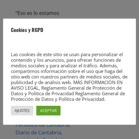
“Eso es lo estamos
intentando por todos los
medios que la compañía
Cookies y RGPD
vea”, insistió, tras recordar
que este sábado 26 de abril
se cerrará la segunda
Las cookies de este sitio se usan para personalizar el
ronda de tres días de
contenido y los anuncios, para ofrecer funciones de
medios sociales y para analizar el tráfico. Además,
huelga consecutivos “que
compartimos información sobre el uso que haga del
han tenido un apoyo
sitio web con nuestros partners de medios sociales, de
publicidad y de análisis web. MÁS INFORMACIÓN EN
masivo de la plantilla”.
AVISO LEGAL, Reglamento General de Protección de
Datos y Política de Privacidad Reglamento General de
Protección de Datos y Política de Privacidad.
.
AJUSTES
ACEPTAR
Cantabria Diario –
Periódico de Cantabria,
Diario de Cantabria,