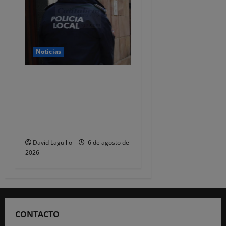
Noticias
CSIF alerta de que la falta
de policías locales «puede
comprometer la seguridad»
de las Fiestas de
Torrelavega
David Laguillo
6 de agosto de
2026
CONTACTO