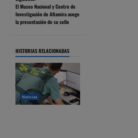
v
El Museo Nacional y Centro de
e
Investigación de Altamira acoge
la presentación de su sello
g
a
HISTORIAS RELACIONADAS
c
i
ó
n
Noticias
d
Detenido por estafar con un
e
alquiler en Castro Urdiales,
se quedaba con las fianzas y
e
dejaba de responder