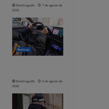
n
David Laguillo
7 de agosto de
2026
t
r
a
d
Noticias
a
Dos detenidos y nueve
s
investigados por estafar un
total de 92.395 euros
David Laguillo
6 de agosto de
2026