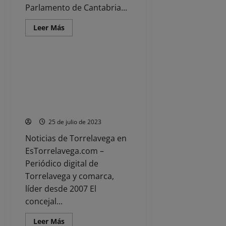
Parlamento de Cantabria...
Leer
Leer Más
más
Noticias
acerca
de
La
UDEF
VOX Torrelavega pide al alcalde
registra
la reparación ‘inmediata’ de los
la
Consejería
‘destrozos’ en el Malecón
de
durante el festival “Música en
Obras
Públicas
Grande”
de
Cantabria
25 de julio de 2023
Noticias de Torrelavega en
EsTorrelavega.com –
Periódico digital de
Torrelavega y comarca,
líder desde 2007 El
concejal...
Leer
Leer Más