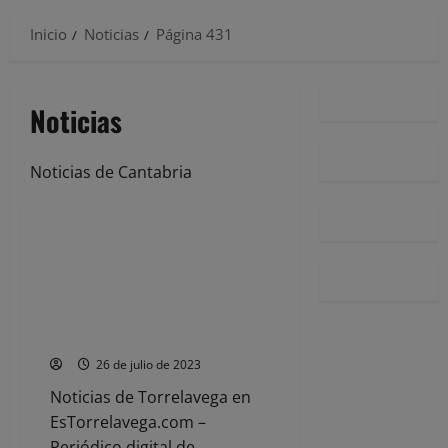
Inicio
Noticias
Página 431
Noticias
Noticias de Cantabria
Noticias
Photo Art Festival 2023 se
desarrollará del 25 de
septiembre al 5 de noviembre
con exposiciones, talleres y
conferencias
26 de julio de 2023
Noticias de Torrelavega en
EsTorrelavega.com –
Periódico digital de