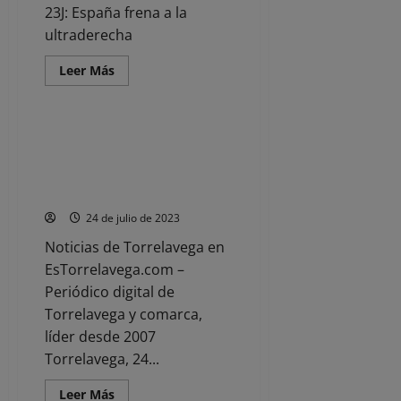
en
23J: España frena a la
una
nueva
ultraderecha
ubicación
y
centradas
Leer
Leer Más
en
más
Noticias
los
acerca
jóvenes
de
23J:
España
El Boletín Oficial publica la
frena
concesión de más de dos
a
la
millones de euros para el
ultraderecha
aparcamiento de La Carmencita
24 de julio de 2023
Noticias de Torrelavega en
EsTorrelavega.com –
Periódico digital de
Torrelavega y comarca,
líder desde 2007
Torrelavega, 24...
Leer
Leer Más