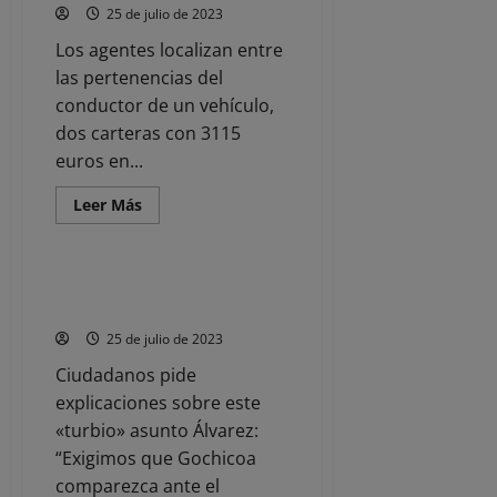
22.500
25 de julio de 2023
distintivos
de
Los agentes localizan entre
la
DGT
las pertenencias del
en
los
conductor de un vehículo,
seis
dos carteras con 3115
primeros
meses
euros en...
del
año
Leer
Leer Más
más
Noticias
acerca
de
La
Policía
La UDEF registra la Consejería
Nacional
de Obras Públicas de Cantabria
detiene
a
25 de julio de 2023
un
varón
Ciudadanos pide
por
un
explicaciones sobre este
delito
contra
«turbio» asunto Álvarez:
la
salud
“Exigimos que Gochicoa
pública
comparezca ante el