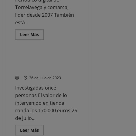
Torrelavega y comarca,
líder desde 2007 También
está...
Leer
Leer Más
más
Noticias
acerca
de
Photo
Art
La Guardia Civil interviene cerca
Festival
de 1.700 artículos falsificados
2023
se
en mercadillos de Cantabria
desarrollará
del
26 de julio de 2023
25
de
Investigadas once
septiembre
al
personas El valor de lo
5
de
intervenido en tienda
noviembre
ronda los 170.000 euros 26
con
exposiciones,
de Julio...
talleres
y
conferencias
Leer
Leer Más
más