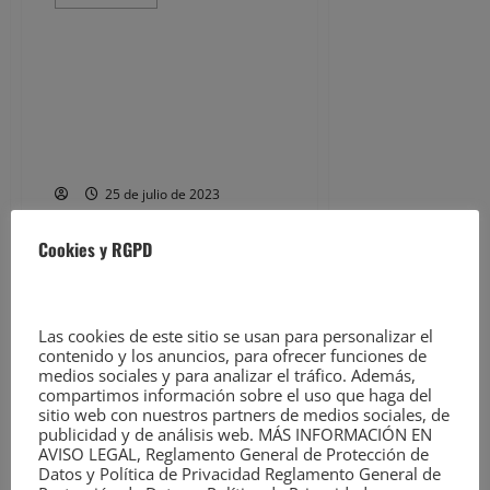
más
Noticias
acerca
de
VOX
Torrelavega
El Plan de Asfaltado de
pide
Torrelavega se inicia en agosto
al
alcalde
y contempla catorce
la
actuaciones en diferentes
reparación
‘inmediata’
puntos del municipio
de
los
25 de julio de 2023
‘destrozos’
en
Noticias de Torrelavega en
el
Cookies y RGPD
Malecón
EsTorrelavega.com –
durante
el
Periódico digital de
festival
Torrelavega y comarca,
“Música
en
Las cookies de este sitio se usan para personalizar el
líder desde 2007
Grande”
contenido y los anuncios, para ofrecer funciones de
Torrelavega, 25...
medios sociales y para analizar el tráfico. Además,
compartimos información sobre el uso que haga del
Leer
Leer Más
sitio web con nuestros partners de medios sociales, de
más
publicidad y de análisis web. MÁS INFORMACIÓN EN
Noticias
acerca
AVISO LEGAL, Reglamento General de Protección de
de
El
Datos y Política de Privacidad Reglamento General de
Plan
Polanco celebrará sus fiestas