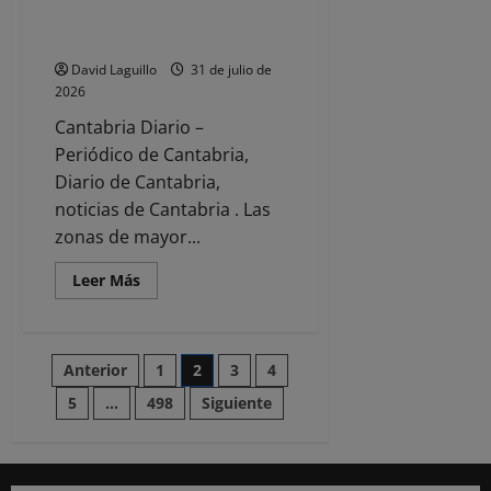
compra
desplazamientos previstos en
de
productos
Cantabria
David Laguillo
31 de julio de
2026
Cantabria Diario –
Periódico de Cantabria,
Diario de Cantabria,
noticias de Cantabria . Las
zonas de mayor...
Leer
Leer Más
más
acerca
de
Comienza
la
Paginación
Anterior
1
2
3
4
segunda
Operación
Salida
5
…
498
Siguiente
de
del
verano
con
entradas
151.000
desplazamientos