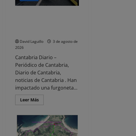
integral
durante
el
Herido un conductor tras una
eclipse
solar
colisión con salida de vía en la
A-8 a la altura de Bárcena de
Cicero
David Laguillo
3 de agosto de
2026
Cantabria Diario –
Periódico de Cantabria,
Diario de Cantabria,
noticias de Cantabria . Han
impactado una furgoneta...
Leer
Leer Más
más
acerca
de
Herido
un
conductor
tras
una