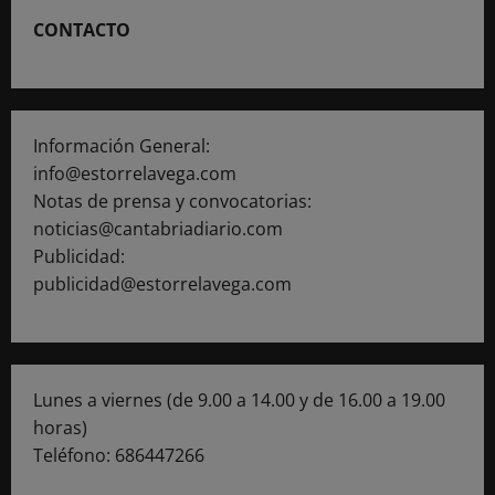
previstos
en
CONTACTO
Cantabria
Información General:
info@estorrelavega.com
Notas de prensa y convocatorias:
noticias@cantabriadiario.com
Publicidad:
publicidad@estorrelavega.com
Lunes a viernes (de 9.00 a 14.00 y de 16.00 a 19.00
horas)
Teléfono: 686447266