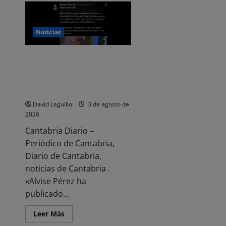
Barquera
coordina
un
dispositivo
para
Noticias
el
eclipse
del
Nuevo bulo de Alvise Pérez:
12
de
difunde un vídeo en el que
agosto
confunde a Leire Díez con otra
mujer
David Laguillo
3 de agosto de
2026
Cantabria Diario –
Periódico de Cantabria,
Diario de Cantabria,
noticias de Cantabria .
«Alvise Pérez ha
publicado...
Leer
Leer Más
más