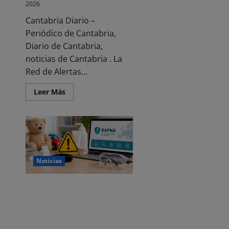
2026
Cantabria Diario –
Periódico de Cantabria,
Diario de Cantabria,
noticias de Cantabria . La
Red de Alertas...
Leer
Leer Más
más
acerca
de
Retiradas
del
mercado
unas
gafas
para
Noticias
ver
el
eclipse
de
Cantabria anima a consultar la
la
Red de Alertas para reforzar su
marca
Opticalia
seguridad en la compra de
productos