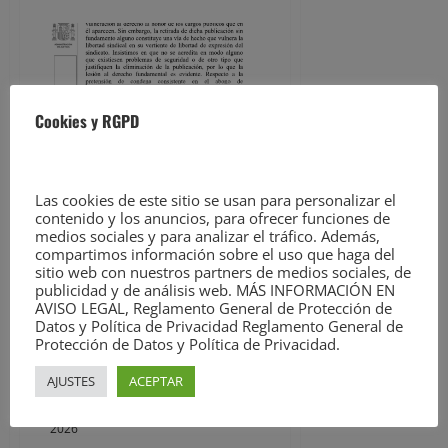
acerca
de
Nuevo
bulo
de
Alvise
Pérez:
difunde
un
Cookies y RGPD
vídeo
en
el
que
confunde
a
Las cookies de este sitio se usan para personalizar el
Leire
contenido y los anuncios, para ofrecer funciones de
Díez
medios sociales y para analizar el tráfico. Además,
con
compartimos información sobre el uso que haga del
otra
Noticias
mujer
sitio web con nuestros partners de medios sociales, de
publicidad y de análisis web. MÁS INFORMACIÓN EN
AVISO LEGAL, Reglamento General de Protección de
Condenan a la Consejería de
Datos y Política de Privacidad Reglamento General de
Educación por ‘censurar’ las
Protección de Datos y Política de Privacidad.
publicaciones de STEC en el
tablón sindical virtual
AJUSTES
ACEPTAR
David Laguillo
3 de agosto de
2026