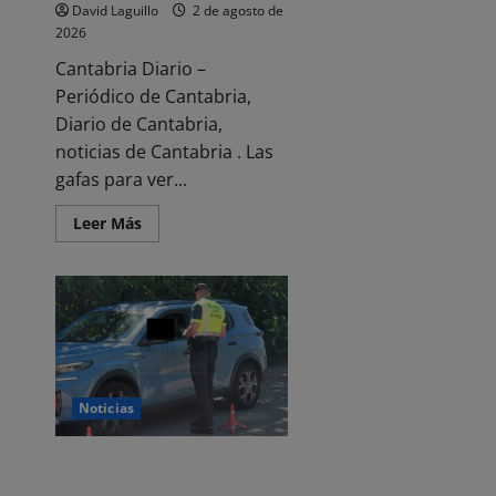
David Laguillo
2 de agosto de
2026
Cantabria Diario –
Periódico de Cantabria,
Diario de Cantabria,
noticias de Cantabria . Las
gafas para ver...
Leer
Leer Más
más
acerca
de
Cantabria
anima
a
consultar
la
Red
de
Alertas
para
Noticias
reforzar
su
seguridad
Comienza la segunda Operación
en
la
Salida del verano con 151.000