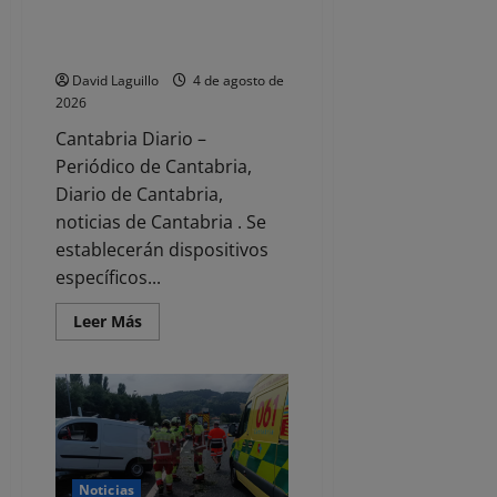
La Guardia Civil de Cantabria
las
implementa un operativo
aristas
de
integral durante el eclipse solar
la
precariedad»
David Laguillo
4 de agosto de
2026
Cantabria Diario –
Periódico de Cantabria,
Diario de Cantabria,
noticias de Cantabria . Se
establecerán dispositivos
específicos...
Leer
Leer Más
más
acerca
de
La
Guardia
Civil
de
Cantabria
implementa
un
operativo
Noticias