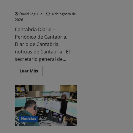
precariedad»
David Laguillo
4 de agosto de
2026
Cantabria Diario –
Periódico de Cantabria,
Diario de Cantabria,
noticias de Cantabria . El
secretario general de...
Leer
Leer Más
más
acerca
de
Los
sindicatos
sobre
el
descenso
del
paro
en
Noticias
Cantabria
«hay
que
pulir