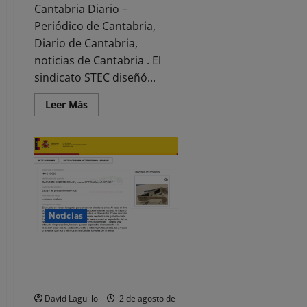
Cantabria Diario –
Periódico de Cantabria,
Diario de Cantabria,
noticias de Cantabria . El
sindicato STEC diseñó...
Leer
Leer Más
más
acerca
de
Condenan
a
la
Consejería
de
Educación
por
‘censurar’
Noticias
las
publicaciones
de
STEC
Retiradas del mercado unas
en
gafas para ver el eclipse de la
el
tablón
marca Opticalia
sindical
virtual
David Laguillo
2 de agosto de