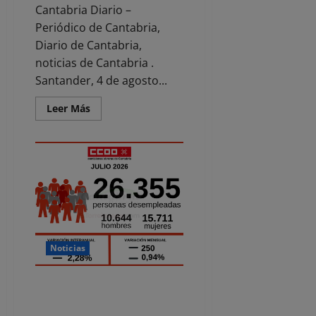
Cantabria Diario –
Periódico de Cantabria,
Diario de Cantabria,
noticias de Cantabria .
Santander, 4 de agosto...
Leer
Leer Más
más
acerca
de
Minuto
de
silencio
por
la
última
víctima
de
violencia
de
género
Noticias
en
Santander
Los sindicatos sobre el
descenso del paro en Cantabria
«hay que pulir las aristas de la