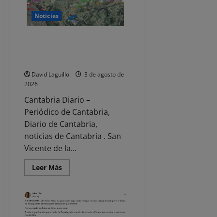
colisión
con
Noticias
salida
de
vía
en
San Vicente de la Barquera
la
coordina un dispositivo para el
A-
8
eclipse del 12 de agosto
a
la
David Laguillo
3 de agosto de
altura
de
2026
Bárcena
de
Cantabria Diario –
Cicero
Periódico de Cantabria,
Diario de Cantabria,
noticias de Cantabria . San
Vicente de la...
Leer
Leer Más
más
acerca
de
San
Vicente
de
la