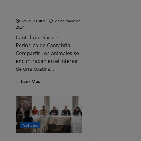
una vaca y un ternero en
Tudanca
David Laguillo
27 de mayo de
2024
Cantabria Diario –
Periódico de Cantabria
Compartir Los animales se
encontraban en el interior
de una cuadra...
Leer
Leer Más
más
acerca
de
Investigado
por
la
muerte
de
una
vaca
Noticias
y
un
ternero