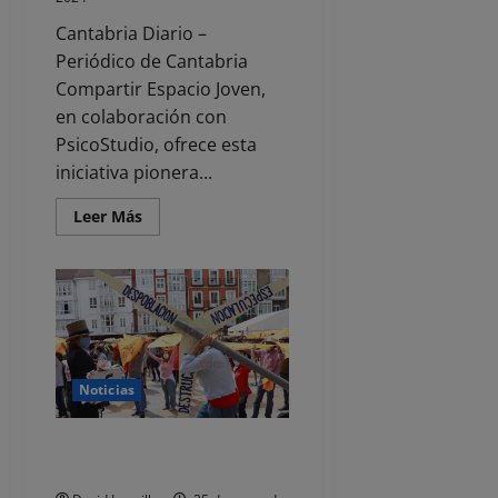
Cantabria Diario –
Periódico de Cantabria
Compartir Espacio Joven,
en colaboración con
PsicoStudio, ofrece esta
iniciativa pionera...
Leer
Leer Más
más
acerca
de
Santander
pone
en
marcha
la
asesoría
psico-
educativa
Noticias
para
ayudar
a
EDITORIAL-. Turismo masivo,
los
jóvenes
precariedad y especulación
a
elegir