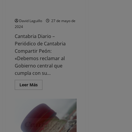
«Sánchez no se ha tomado en
en
Tudanca
serio las infraestructuras de
transporte», afirma el PP
David Laguillo
27 de mayo de
2024
Cantabria Diario –
Periódico de Cantabria
Compartir Peón:
«Debemos reclamar al
Gobierno central que
cumpla con su...
Leer
Leer Más
más
acerca
de
«Sánchez
no
se
ha
tomado
en
serio
las