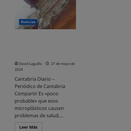
infraestructuras
de
transporte»,
afirma
el
Noticias
PP
El agua embotellada tiene más
microplásticos que el agua del
grifo, según un estudio
publicado por NATURE
David Laguillo
27 de mayo de
2024
Cantabria Diario –
Periódico de Cantabria
Compartir Es «poco
probable» que esos
microplásticos causen
problemas de salud,...
Leer
Leer Más
más