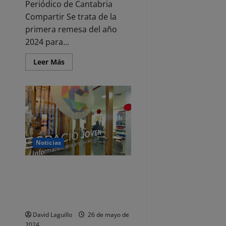
Periódico de Cantabria
Compartir Se trata de la
primera remesa del año
2024 para...
Leer
Leer Más
más
acerca
de
Santander
concede
99
becas
de
guardería
por
valor
Noticias
de
156.395
euros
Santander pone en marcha la
asesoría psico-educativa para
ayudar a los jóvenes a elegir
estudios
David Laguillo
26 de mayo de
2024