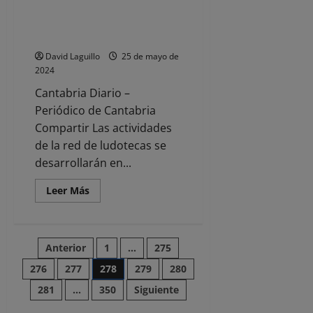
inscripciones para las ludotecas
y los programas ‘El Veranuco’ y
‘Campus +12’
David Laguillo
25 de mayo de
2024
Cantabria Diario –
Periódico de Cantabria
Compartir Las actividades
de la red de ludotecas se
desarrollarán en...
Leer
Leer Más
más
acerca
de
Santander
abre
Paginación
Anterior
1
…
275
el
lunes
las
276
277
278
279
280
de
inscripciones
para
281
…
350
Siguiente
las
entradas
ludotecas