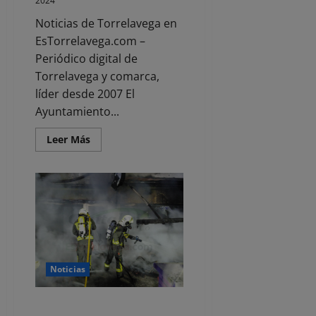
2024
Noticias de Torrelavega en
EsTorrelavega.com –
Periódico digital de
Torrelavega y comarca,
líder desde 2007 El
Ayuntamiento...
Leer
Leer Más
más
acerca
de
Torrelavega
abre
el
plazo
de
solicitud
de
subvenciones
para
desarrollar
Noticias
proyectos
de
carácter
Un incendio calcina la terraza de
social