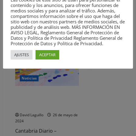
Torrelavega y comarca,
contenido y los anuncios, para ofrecer funciones de
líder desde 2007
medios sociales y para analizar el tráfico. Además,
compartimos información sobre el uso que haga del
Presentada una...
sitio web con nuestros partners de medios sociales, de
publicidad y de análisis web. MÁS INFORMACIÓN EN
Leer
Leer Más
AVISO LEGAL, Reglamento General de Protección de
más
Datos y Política de Privacidad Reglamento General de
acerca
de
Protección de Datos y Política de Privacidad.
Presentada
una
AJUSTES
ACEPTAR
única
oferta
para
la
rehabilitación
de
Noticias
La
Lechera
por
Santander concede 99 becas de
10,5
millones
guardería por valor de 156.395
euros
David Laguillo
26 de mayo de
2024
Cantabria Diario –