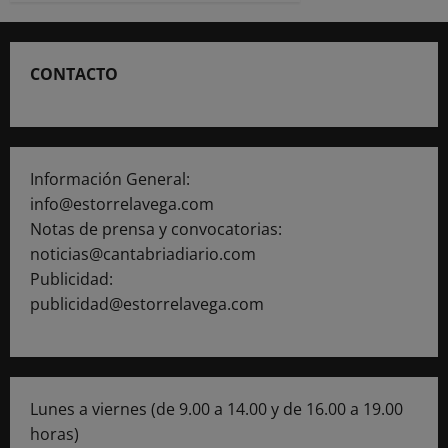
y
los
programas
‘El
Veranuco’
CONTACTO
y
‘Campus
+12’
Información General:
info@estorrelavega.com
Notas de prensa y convocatorias:
noticias@cantabriadiario.com
Publicidad:
publicidad@estorrelavega.com
Lunes a viernes (de 9.00 a 14.00 y de 16.00 a 19.00
horas)