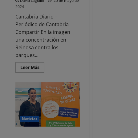
David Laguillo
25 de mayo de
estudios
2024
Cantabria Diario –
Periódico de Cantabria
Compartir En la imagen
una concentración en
Reinosa contra los
parques...
Leer
Leer Más
más
acerca
de
EDITORIAL-.
Turismo
masivo,
precariedad
y
especulación
Noticias
Santander abre el lunes las