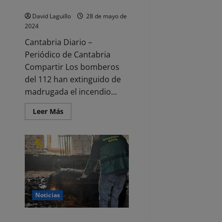
un local hostelero en Laredo
David Laguillo
28 de mayo de
2024
Cantabria Diario –
Periódico de Cantabria
Compartir Los bomberos
del 112 han extinguido de
madrugada el incendio...
Leer
Leer Más
más
acerca
de
Un
incendio
calcina
la
terraza
de
un
local
hostelero
Noticias
en
Laredo
Investigado por la muerte de