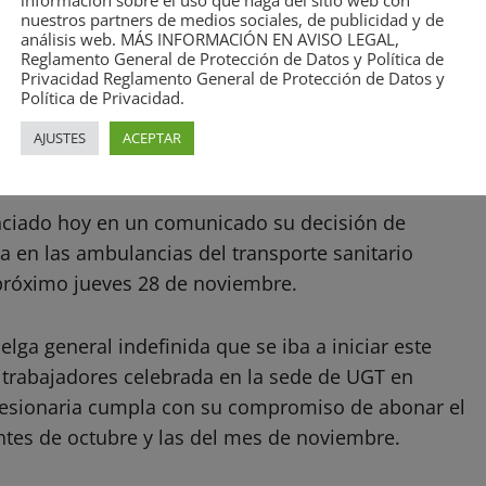
información sobre el uso que haga del sitio web con
nuestros partners de medios sociales, de publicidad y de
análisis web. MÁS INFORMACIÓN EN AVISO LEGAL,
Reglamento General de Protección de Datos y Política de
Privacidad Reglamento General de Protección de Datos y
Política de Privacidad.
IDA hasta el día 28 a la espera del compromiso de
AJUSTES
ACEPTAR
odas las nóminas
nciado hoy en un comunicado su decisión de
ida en las ambulancias del transporte sanitario
próximo jueves 28 de noviembre.
elga general indefinida que se iba a iniciar este
 trabajadores celebrada en la sede de UGT en
cesionaria cumpla con su compromiso de abonar el
ntes de octubre y las del mes de noviembre.