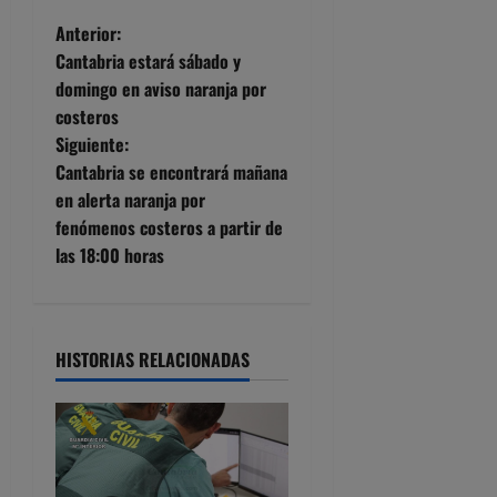
N
Anterior:
Cantabria estará sábado y
a
domingo en aviso naranja por
costeros
v
Siguiente:
e
Cantabria se encontrará mañana
en alerta naranja por
g
fenómenos costeros a partir de
las 18:00 horas
a
c
i
HISTORIAS RELACIONADAS
ó
n