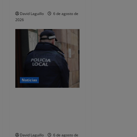
total de 92.395 euros
David Laguillo
6 de agosto de
2026
Noticias
CSIF alerta de que la falta
de policías locales «puede
comprometer la seguridad»
de las Fiestas de
Torrelavega
David Laguillo
6 de agosto de