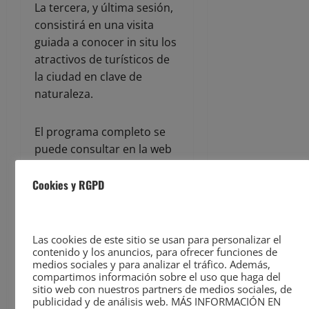
La tercera, y última sesión,
consistirá en una visita
guiada a conocer in situ los
atractivos de turísticos de
la ciudad en clave de
naturaleza.
El programa completo se
puede consultar en la web
de Santander Capital
Natural
Cookies y RGPD
(
https://santandernatural.es/actuaciones/participac
formacion/curso-turismo/
),
donde también es posible
Las cookies de este sitio se usan para personalizar el
formalizar la solicitud de
contenido y los anuncios, para ofrecer funciones de
medios sociales y para analizar el tráfico. Además,
plaza, limitada a un cupo
compartimos información sobre el uso que haga del
de 30 personas.
sitio web con nuestros partners de medios sociales, de
publicidad y de análisis web. MÁS INFORMACIÓN EN