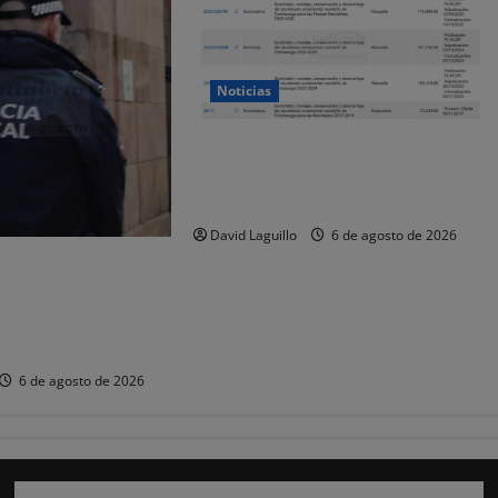
Noticias
Torrelavega licita en 218.707 euros
el alumbrado ornamental de
Navidad
David Laguillo
6 de agosto de 2026
que la falta de
es «puede
a seguridad» de las
relavega
6 de agosto de 2026