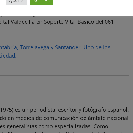
AJUSTES
ACEPTAR
endieron para valorar al afectado. Al no encontrar
 operación de grúa con arnés de rescate para ser
ital Valdecilla en Soporte Vital Básico del 061
antabria, Torrelavega y Santander. Uno de los
ciedad.
1975) es un periodista, escritor y fotógrafo español.
ado en medios de comunicación de ámbito nacional
ones generalistas como especializadas. Como