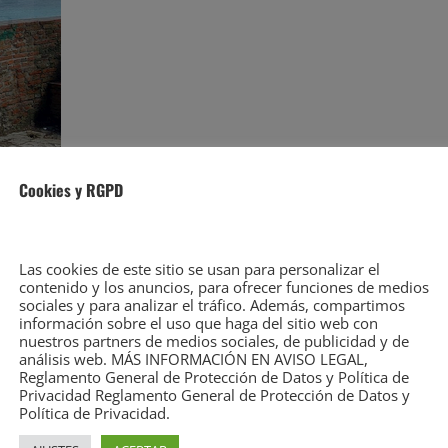
Cookies y RGPD
Las cookies de este sitio se usan para personalizar el
contenido y los anuncios, para ofrecer funciones de medios
sociales y para analizar el tráfico. Además, compartimos
el Faro del Caballo de Santoña
información sobre el uso que haga del sitio web con
nuestros partners de medios sociales, de publicidad y de
análisis web. MÁS INFORMACIÓN EN AVISO LEGAL,
Reglamento General de Protección de Datos y Política de
escatado a un varón de 39 años, vecino de Bilbao,
Privacidad Reglamento General de Protección de Datos y
cho y mareos, en el Faro del Caballo en Santoña.
Política de Privacidad.