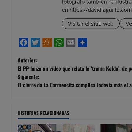
fotógrafo también ha ilustra
en https://davidlaguillo.com
Visitar el sitio web
Ve
Facebook
Twitter
Meneame
WhatsApp
Email
Compartir
N
Anterior:
El PP lanza un vídeo que relata la ‘trama Koldo’, de
a
Siguiente:
v
El cierre de La Carmencita complica todavía más el 
e
g
HISTORIAS RELACIONADAS
a