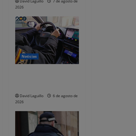
David Laguillo
7 de agosto de
n
2026
t
r
a
Noticias
d
a
Dos detenidos y nueve
investigados por estafar un
s
total de 92.395 euros
David Laguillo
6 de agosto de
2026