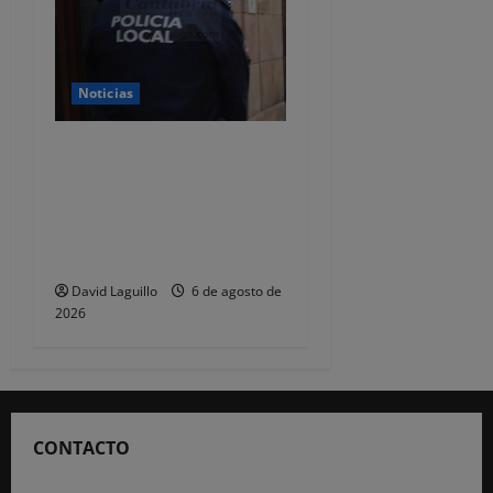
Noticias
CSIF alerta de que la falta
de policías locales «puede
comprometer la seguridad»
de las Fiestas de
Torrelavega
David Laguillo
6 de agosto de
2026
CONTACTO