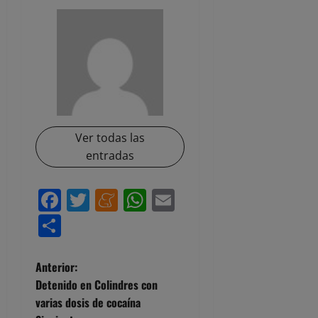
Ver todas las
entradas
Facebook
Twitter
Meneame
WhatsApp
Email
Compartir
N
Anterior:
Detenido en Colindres con
a
varias dosis de cocaína