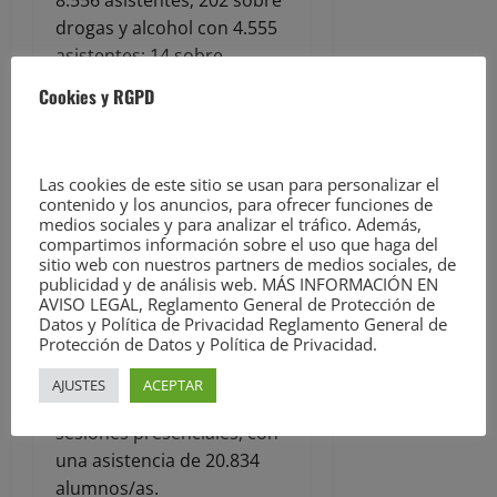
drogas y alcohol con 4.555
asistentes; 14 sobre
bandas juveniles con 352
Cookies y RGPD
alumnos participantes; 573
sobre los riesgos de
internet con 12.405
Las cookies de este sitio se usan para personalizar el
asistentes; o 129 sobre
contenido y los anuncios, para ofrecer funciones de
violencia de género con
medios sociales y para analizar el tráfico. Además,
compartimos información sobre el uso que haga del
2.915 alumnos.
sitio web con nuestros partners de medios sociales, de
publicidad y de análisis web. MÁS INFORMACIÓN EN
Todas estas actuaciones
AVISO LEGAL, Reglamento General de Protección de
han duplicado las
Datos y Política de Privacidad Reglamento General de
Protección de Datos y Política de Privacidad.
realizadas en el curso
anterior (2021-2022) en el
AJUSTES
ACEPTAR
que se impartieron 953
sesiones presenciales, con
una asistencia de 20.834
alumnos/as.