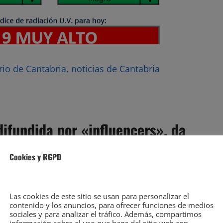
rio de Cantabria, noticias de Cantabria
ifundida por «influencers», da
ra no ponerse protector solar
Cookies y RGPD
Las cookies de este sitio se usan para personalizar el
contenido y los anuncios, para ofrecer funciones de medios
sociales y para analizar el tráfico. Además, compartimos