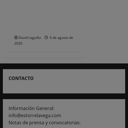
CSIF alerta de que la falta
de policías locales «puede
comprometer la seguridad»
de las Fiestas de
Torrelavega
David Laguillo
6 de agosto de
2026
CONTACTO
Información General:
info@estorrelavega.com
Notas de prensa y convocatorias: