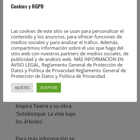
Asimismo, Vélez ha
Cookies y RGPD
recordado que el sábado,
20 de abril, también en
doble sesión (18 y 21
Las cookies de este sitio se usan para personalizar el
horas), se representará en
contenido y los anuncios, para ofrecer funciones de
el TMCE el espectáculo de
medios sociales y para analizar el tráfico. Además,
compartimos información sobre el uso que haga del
ritmo, baile, luces, música y
sitio web con nuestros partners de medios sociales, de
humor con ‘Impulso de
publicidad y de análisis web. MÁS INFORMACIÓN EN
AVISO LEGAL, Reglamento General de Protección de
Mayumaná’.
Datos y Política de Privacidad Reglamento General de
Protección de Datos y Política de Privacidad.
Esta IV edición de
AJUSTES
ACEPTAR
‘Primavera en el TMCE’
finalizará el 21 de abril con
Inspira Teatre y su obra
‘Sotobosque. La vida bajo
los árboles’.
Para más información se