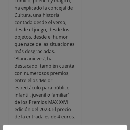
cómico, poético y mágico,
ha explicado la concejal de
Cultura, una historia
contada desde el verso,
desde el juego, desde los
objetos, desde el humor
que nace de las situaciones
más desgraciadas.
‘Blancanieves’, ha
destacado, también cuenta
con numerosos premios,
entre ellos ‘Mejor
espectáculo para público
infantil, juvenil o familiar’
de los Premios MAX XXVI
edición del 2023. El precio
de la entrada es de 4 euros.