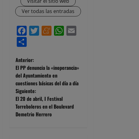
Visitar el sitio web
Ver todas las entradas
Facebook
Twitter
Meneame
WhatsApp
Email
Compartir
N
Anterior:
El PP denuncia la «inoperancia»
a
del Ayuntamiento en
cuestiones básicas del día a día
v
Siguiente:
e
El 20 de abril, I Festival
Torreboleros en el Boulevard
g
Demetrio Herrero
a