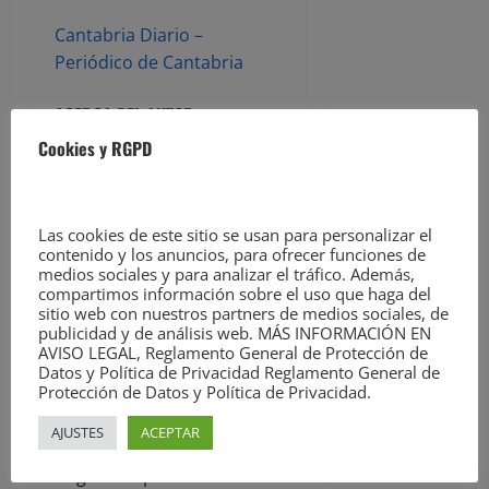
Cantabria Diario –
Periódico de Cantabria
ACERCA DEL AUTOR
Cookies y RGPD
Las cookies de este sitio se usan para personalizar el
contenido y los anuncios, para ofrecer funciones de
medios sociales y para analizar el tráfico. Además,
compartimos información sobre el uso que haga del
sitio web con nuestros partners de medios sociales, de
David Laguillo
publicidad y de análisis web. MÁS INFORMACIÓN EN
AVISO LEGAL, Reglamento General de Protección de
Datos y Política de Privacidad Reglamento General de
Administrator
Protección de Datos y Política de Privacidad.
David Laguillo (Torrelavega, 1975)
AJUSTES
ACEPTAR
es un periodista, escritor y
fotógrafo español. Desde hace