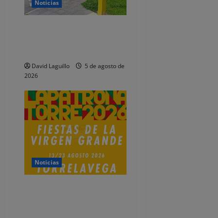
Noticias
e
Detenidos dos jóvenes por
n
altercados diferentes en las
Fiestas de Tanos
t
David Laguillo
5 de agosto de
r
2026
a
d
a
s
Noticias
Presentado el programa de
las Fiestas de la Virgen
Grande 2026