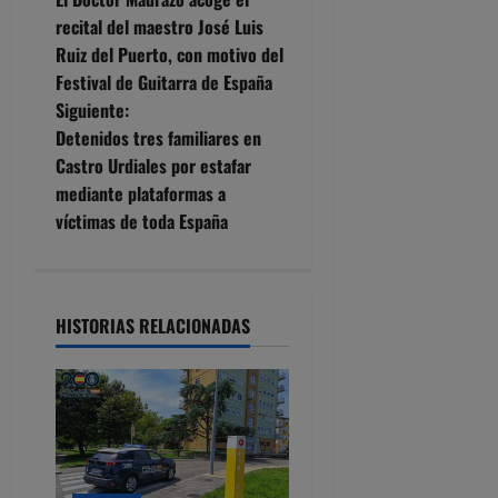
a
recital del maestro José Luis
Ruiz del Puerto, con motivo del
v
Festival de Guitarra de España
e
Siguiente:
Detenidos tres familiares en
g
Castro Urdiales por estafar
mediante plataformas a
a
víctimas de toda España
c
i
HISTORIAS RELACIONADAS
ó
n
d
e