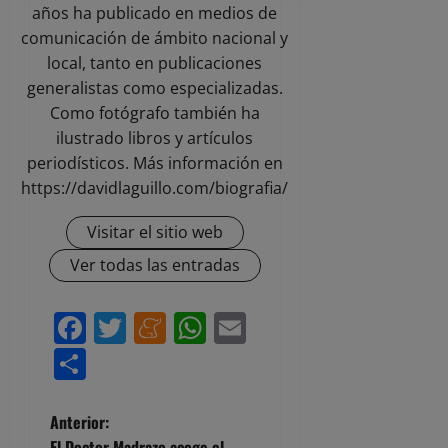
años ha publicado en medios de
comunicación de ámbito nacional y
local, tanto en publicaciones
generalistas como especializadas.
Como fotógrafo también ha
ilustrado libros y artículos
periodísticos. Más información en
https://davidlaguillo.com/biografia/
Visitar el sitio web
Ver todas las entradas
Facebook
Twitter
Meneame
WhatsApp
Email
Compartir
N
Anterior:
El Doctor Madrazo acoge el