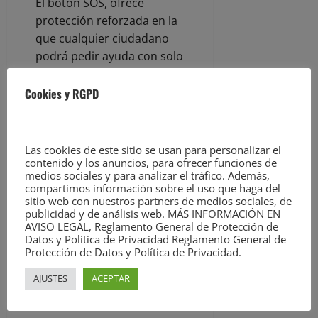
El botón SOS, ofrece
protección reforzada en la
que cualquier ciudadano
podrá pedir ayuda con solo
pulsar un icono en la
pantalla principal del móvil,
Cookies y RGPD
pasando el aviso de
manera instantáneamente
a las fuerzas y cuerpos de
Las cookies de este sitio se usan para personalizar el
seguridad más cercanos.
contenido y los anuncios, para ofrecer funciones de
medios sociales y para analizar el tráfico. Además,
compartimos información sobre el uso que haga del
sitio web con nuestros partners de medios sociales, de
Compartir
publicidad y de análisis web. MÁS INFORMACIÓN EN
AVISO LEGAL, Reglamento General de Protección de
Datos y Política de Privacidad Reglamento General de
Cantabria Diario –
Protección de Datos y Política de Privacidad.
Periódico de Cantabria
AJUSTES
ACEPTAR
ACERCA DEL AUTOR