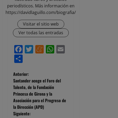
periodísticos. Más información en
https://davidlaguillo.com/biografia/
Visitar el sitio web
Ver todas las entradas
Facebook
Twitter
Meneame
WhatsApp
Email
Compartir
N
Anterior:
Santander acoge el Foro del
a
Talento, de la Fundación
Princesa de Girona y la
v
Asociación para el Progreso de
e
la Dirección (APD)
Siguiente: