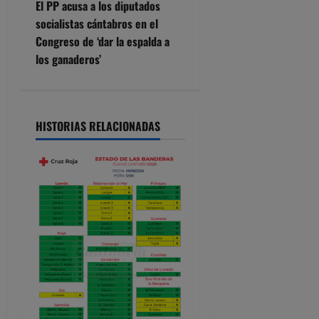
g
El PP acusa a los diputados
socialistas cántabros en el
a
Congreso de ‘dar la espalda a
c
los ganaderos’
i
ó
HISTORIAS RELACIONADAS
n
d
e
e
n
t