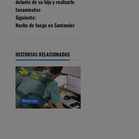
delante de su hija y realizarle
v
tocamientos
e
Siguiente:
Noche de fuego en Santander
g
a
HISTORIAS RELACIONADAS
c
i
ó
n
Noticias
d
Detenido por estafar con un
e
alquiler en Castro Urdiales,
se quedaba con las fianzas y
e