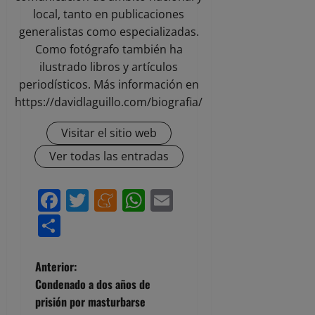
local, tanto en publicaciones
generalistas como especializadas.
Como fotógrafo también ha
ilustrado libros y artículos
periodísticos. Más información en
https://davidlaguillo.com/biografia/
Visitar el sitio web
Ver todas las entradas
Facebook
Twitter
Meneame
WhatsApp
Email
Compartir
N
Anterior:
Condenado a dos años de
a
prisión por masturbarse