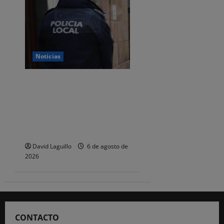
Noticias
CSIF alerta de que la falta
de policías locales «puede
comprometer la seguridad»
de las Fiestas de
Torrelavega
David Laguillo
6 de agosto de
2026
CONTACTO