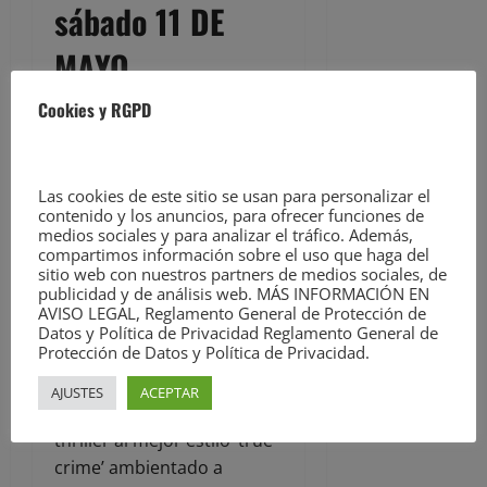
sábado 11 DE
MAYO
Cookies y RGPD
Juanjo Paredes, Fernando
Rebanal y Paz González
interpretan el sábado 11 a
Las cookies de este sitio se usan para personalizar el
contenido y los anuncios, para ofrecer funciones de
las 20 horas La Danza de la
medios sociales y para analizar el tráfico. Además,
Muerte, versionada y
compartimos información sobre el uso que haga del
dirigida por Edy Asenjo.
sitio web con nuestros partners de medios sociales, de
publicidad y de análisis web. MÁS INFORMACIÓN EN
AVISO LEGAL, Reglamento General de Protección de
Versión de 80 min de la
Datos y Política de Privacidad Reglamento General de
Protección de Datos y Política de Privacidad.
obra homónima de August
Strindberg. Edy Asenjo
AJUSTES
ACEPTAR
convierte el clásico en un
thriller al mejor estilo ‘true
crime’ ambientado a