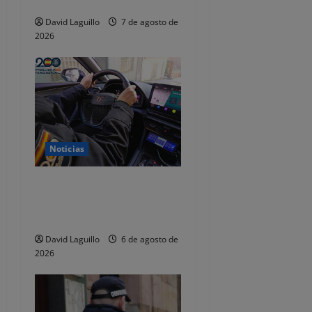
dejaba de responder
n
David Laguillo
7 de agosto de
2026
t
r
a
d
Noticias
a
Dos detenidos y nueve
s
investigados por estafar un
total de 92.395 euros
David Laguillo
6 de agosto de
2026