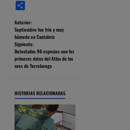
Compartir
N
Anterior:
Septiembre fue frío y muy
a
húmedo en Cantabria
Siguiente:
v
Detectadas 90 especies con los
e
primeros datos del Atlas de las
aves de Torrelavega
g
a
HISTORIAS RELACIONADAS
c
i
ó