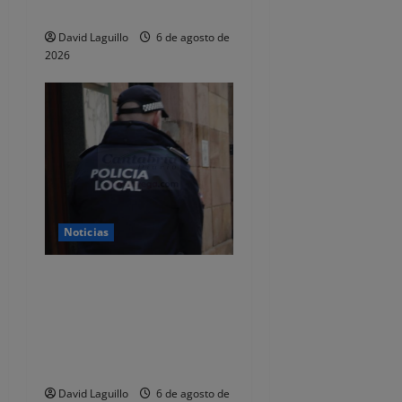
total de 92.395 euros
David Laguillo
6 de agosto de
2026
Noticias
CSIF alerta de que la falta
de policías locales «puede
comprometer la seguridad»
de las Fiestas de
Torrelavega
David Laguillo
6 de agosto de