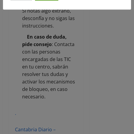
ejemplo: cantabriiia.es).
Si notas algo extraño,
desconfía y no sigas las
instrucciones.
En caso de duda,
pide consejo
: Contacta
con las personas
encargadas de las TIC
en tu centro, sabrán
resolver tus dudas y
activar los mecanismos
de bloqueo, en caso
necesario.
.
Cantabria Diario –