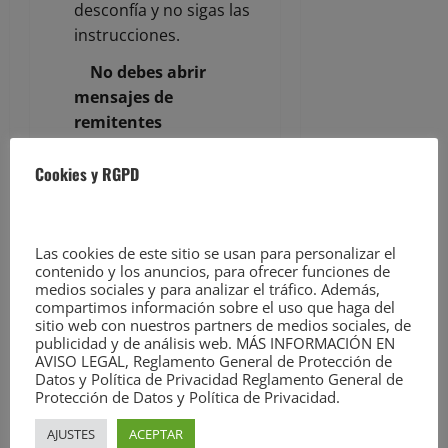
desconfía y no sigas las
instrucciones.
No debes abrir
mensajes de
remitentes
desconocidos o
sospechosos
: Si se
Cookies y RGPD
recibe un correo de un
remitente que no
conoces o que parece
Las cookies de este sitio se usan para personalizar el
contenido y los anuncios, para ofrecer funciones de
sospechoso, es mejor
medios sociales y para analizar el tráfico. Además,
no abrirlo y eliminarlo
compartimos información sobre el uso que haga del
de inmediato.
sitio web con nuestros partners de medios sociales, de
publicidad y de análisis web. MÁS INFORMACIÓN EN
Si detectas errores,
AVISO LEGAL, Reglamento General de Protección de
Datos y Política de Privacidad Reglamento General de
sospecha
: Los mensajes
Protección de Datos y Política de Privacidad.
fraudulentos suelen
contener errores (por
AJUSTES
ACEPTAR