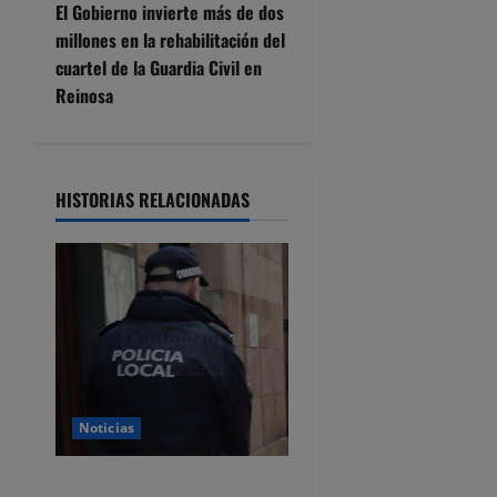
e
El Gobierno invierte más de dos
millones en la rehabilitación del
g
cuartel de la Guardia Civil en
Reinosa
a
c
i
HISTORIAS RELACIONADAS
ó
n
d
e
e
Noticias
n
CSIF alerta de que la falta