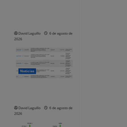
de policías locales «puede
t
comprometer la seguridad»
de las Fiestas de
r
Torrelavega
a
David Laguillo
6 de agosto de
2026
d
a
s
Noticias
Torrelavega licita en 218.707
euros el alumbrado
ornamental de Navidad
David Laguillo
6 de agosto de
2026