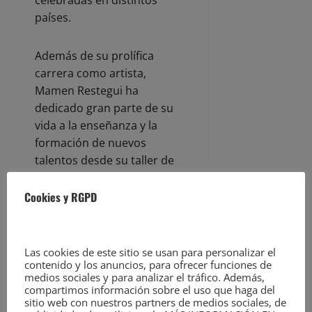
celebradas en distintos
países.
Además de su prolífica
carrera como artista,
Mamen Restegui ha
dedicado gran parte de su
vida a la enseñanza y la
formación de nuevos
talentos desde su taller de
arte, que comenzó en 1986
como un pequeño espacio
Cookies y RGPD
dedicado a la cerámica y ha
evolucionado hasta
convertirse en un referente
Las cookies de este sitio se usan para personalizar el
de la creación y la
contenido y los anuncios, para ofrecer funciones de
medios sociales y para analizar el tráfico. Además,
formación artística en
compartimos información sobre el uso que haga del
Cantabria.
sitio web con nuestros partners de medios sociales, de