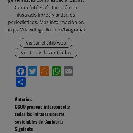
generalistas como especializadas.
Como fotógrafo también ha
ilustrado libros y artículos
periodísticos. Más información en
https://davidlaguillo.com/biografia/
Visitar el sitio web
Ver todas las entradas
Facebook
Twitter
Meneame
WhatsApp
Email
Compartir
N
Anterior:
CCOO propone interconectar
a
todas las infraestructuras
sostenibles de Cantabria
v
Siguiente: