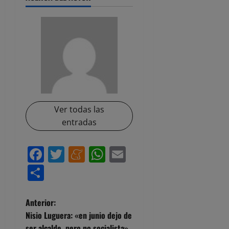
Ver todas las
entradas
Facebook
Twitter
Meneame
WhatsApp
Email
Compartir
N
Anterior:
Nisio Luguera: «en junio dejo de
a
ser alcalde, pero no socialista»