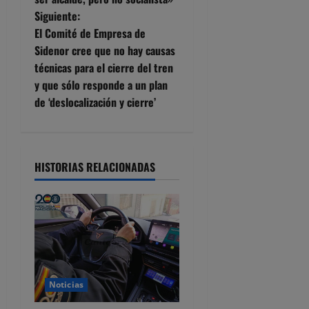
Siguiente:
v
El Comité de Empresa de
e
Sidenor cree que no hay causas
técnicas para el cierre del tren
g
y que sólo responde a un plan
de ‘deslocalización y cierre’
a
c
i
HISTORIAS RELACIONADAS
ó
n
d
e
Noticias