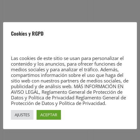
e
Dos detenidos y nueve
investigados por estafar un
n
total de 92.395 euros
t
David Laguillo
6 de agosto de
Cookies y RGPD
2026
r
a
Las cookies de este sitio se usan para personalizar el
contenido y los anuncios, para ofrecer funciones de
d
medios sociales y para analizar el tráfico. Además,
compartimos información sobre el uso que haga del
a
sitio web con nuestros partners de medios sociales, de
publicidad y de análisis web. MÁS INFORMACIÓN EN
s
AVISO LEGAL, Reglamento General de Protección de
Datos y Política de Privacidad Reglamento General de
Noticias
Protección de Datos y Política de Privacidad.
CSIF alerta de que la falta
AJUSTES
ACEPTAR
de policías locales «puede
comprometer la seguridad»
de las Fiestas de