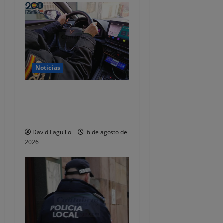
d
a
s
Noticias
Dos detenidos y nueve
investigados por estafar un
total de 92.395 euros
David Laguillo
6 de agosto de
2026