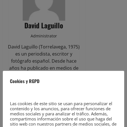
David Laguillo
Administrator
David Laguillo (Torrelavega, 1975)
es un periodista, escritor y
fotógrafo español. Desde hace
años ha publicado en medios de
comunicación de ámbito nacional y
Cookies y RGPD
local, tanto en publicaciones
generalistas como especializadas.
Como fotógrafo también ha
ilustrado libros y artículos
Las cookies de este sitio se usan para personalizar el
contenido y los anuncios, para ofrecer funciones de
periodísticos. Más información en
medios sociales y para analizar el tráfico. Además,
https://davidlaguillo.com/biografia/
compartimos información sobre el uso que haga del
sitio web con nuestros partners de medios sociales, de