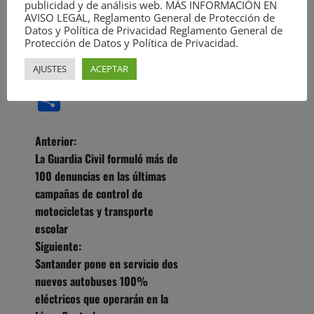
publicidad y de análisis web. MÁS INFORMACIÓN EN
Visitar el sitio web
AVISO LEGAL, Reglamento General de Protección de
Datos y Política de Privacidad Reglamento General de
Ver todas las entradas
Protección de Datos y Política de Privacidad.
Facebook
Twitter
Meneame
WhatsApp
Email
AJUSTES
ACEPTAR
Compartir
N
Anterior:
La Guardia Civil formuló más de
a
100 denuncias en las últimas
campañas de control de
v
motocicletas y transporte
e
escolar
Siguiente:
g
Santander pone en servicio dos
nuevos autobuses 100%
a
eléctricos que operarán en la