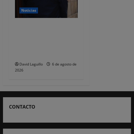
Noticias
CSIF alerta de que la falta
de policías locales «puede
comprometer la seguridad»
de las Fiestas de
Torrelavega
David Laguillo
6 de agosto de
2026
CONTACTO